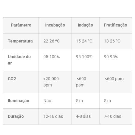
Parâmetro
Incubação
Indução
Frutificação
Temperatura
22-26 ºC
15-24 ºC
18-26 ºC
Umidade do
95-100%
95-100%
90-95%
ar
CO2
<20.000
<600
<600 ppm
ppm
ppm
Iluminação
Não
Sim
Sim
Duração
12-16 dias
4-8 dias
7-10 dias