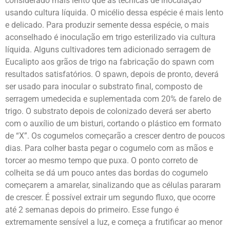
considerado mais lento que as técnicas de inoculação
usando cultura líquida. O micélio dessa espécie é mais lento
e delicado. Para produzir semente dessa espécie, o mais
aconselhado é inoculação em trigo esterilizado via cultura
líquida. Alguns cultivadores tem adicionado serragem de
Eucalipto aos grãos de trigo na fabricação do spawn com
resultados satisfatórios. O spawn, depois de pronto, deverá
ser usado para inocular o substrato final, composto de
serragem umedecida e suplementada com 20% de farelo de
trigo. O substrato depois de colonizado deverá ser aberto
com o auxílio de um bisturi, cortando o plástico em formato
de “X”. Os cogumelos começarão a crescer dentro de poucos
dias. Para colher basta pegar o cogumelo com as mãos e
torcer ao mesmo tempo que puxa. O ponto correto de
colheita se dá um pouco antes das bordas do cogumelo
começarem a amarelar, sinalizando que as células pararam
de crescer. É possível extrair um segundo fluxo, que ocorre
até 2 semanas depois do primeiro. Esse fungo é
extremamente sensível a luz, e começa a frutificar ao menor