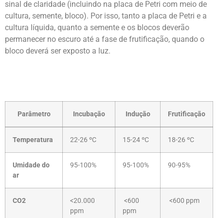
sinal de claridade (incluindo na placa de Petri com meio de
cultura, semente, bloco). Por isso, tanto a placa de Petri e a
cultura líquida, quanto a semente e os blocos deverão
permanecer no escuro até a fase de frutificação, quando o
bloco deverá ser exposto a luz.
Parâmetro
Incubação
Indução
Frutificação
Temperatura
22-26 ºC
15-24 ºC
18-26 ºC
Umidade do
95-100%
95-100%
90-95%
ar
CO2
<20.000
<600
<600 ppm
ppm
ppm